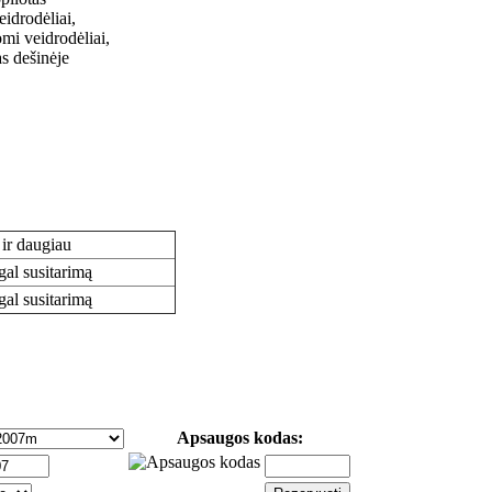
eidrodėliai,
omi veidrodėliai,
as dešinėje
 ir daugiau
gal susitarimą
gal susitarimą
Apsaugos kodas: