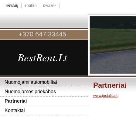
lietuvių
english
русский
+370 647 33445
BestRent.Lt
Nuomojami automobiliai
Partneriai
Nuomojamos priekabos
www.justalita.lt
Partneriai
Kontaktai