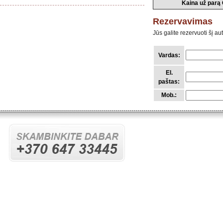
Kaina už parą 
Rezervavimas
Jūs galite rezervuoti šį a
Vardas:
El.
paštas:
Mob.: