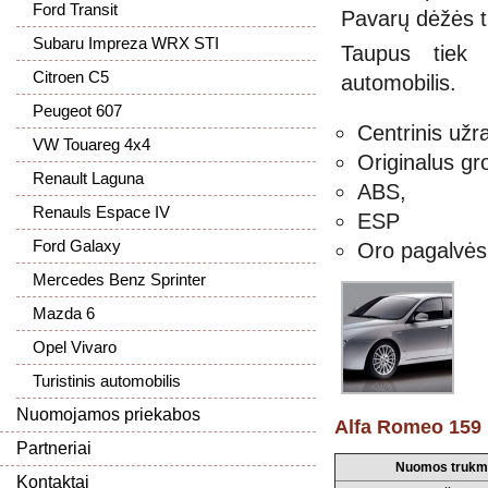
Ford Transit
Pavarų dėžės t
Subaru Impreza WRX STI
Taupus tiek m
Citroen C5
automobilis.
Peugeot 607
Centrinis užr
VW Touareg 4x4
Originalus gr
Renault Laguna
ABS,
Renauls Espace IV
ESP
Ford Galaxy
Oro pagalvės
Mercedes Benz Sprinter
Mazda 6
Opel Vivaro
Turistinis automobilis
Nuomojamos priekabos
Alfa Romeo 159
Partneriai
Nuomos trukm
Kontaktai