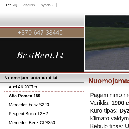
lietuvių
english
русский
+370 647 33445
BestRent.Lt
Nuomojami automobiliai
Nuomojamas
Audi A6 2007m
Pagaminimo m
Alfa Romeo 159
Variklis:
1900 
Mercedes benz S320
Kuro tipas:
Dyz
Peugeot Boxer L3H2
Klimato valdy
Mercedes Benz CLS350
Kėbulo tipas:
U